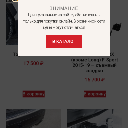
ВНИМАНИЕ
Цены указанные на сайте действительны
только для покупки онлайн. В розничной сети
цены могут отличаться
В КАТАЛОГ
Toyota RAV 4 2019-
Фаркоп LEXUS RX
(кроме Long) F-Sport
17 500
₽
2015-19 — съемный
квадрат
16 700
₽
В корзину
В корзину