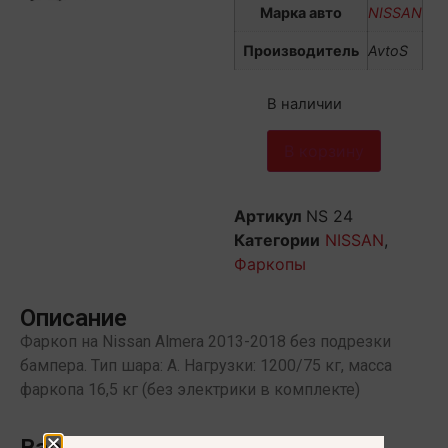
Марка авто
NISSAN
Производитель
AvtoS
В наличии
В корзину
Артикул
NS 24
Категории
NISSAN
,
Фаркопы
Описание
Фаркоп на Nissan Almera 2013-2018 без подрезки
бампера. Тип шара: A. Нагрузки: 1200/75 кг, масса
фаркопа 16,5 кг (без электрики в комплекте)
Вас может заинтересовать