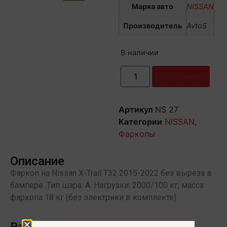
Марка авто
NISSAN
Производитель
AvtoS
В наличии
В корзину
Артикул
NS 27
Категории
NISSAN
,
Фаркопы
Описание
Фаркоп на Nissan X-Trail T32 2015-2022 без выреза в
бампере. Тип шара: A. Нагрузки: 2000/100 кг, масса
фаркопа 18 кг (без электрики в комплекте)
Вас может заинтересовать