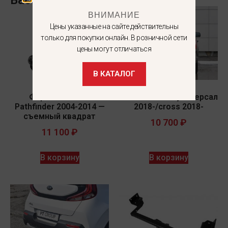
ВНИМАНИЕ
Цены указанные на сайте действительны
только для покупки онлайн. В розничной сети
цены могут отличаться
В КАТАЛОГ
Фаркоп NISSAN
LADA GRANTA универсал
Pathfinder 2004-2014 —
2018-/cross 2018-
съемный квадрат
10 700
₽
11 100
₽
В корзину
В корзину