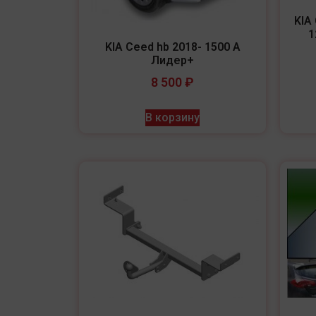
KIA
1
KIA Ceed hb 2018- 1500 А
Лидер+
8 500
₽
В корзину