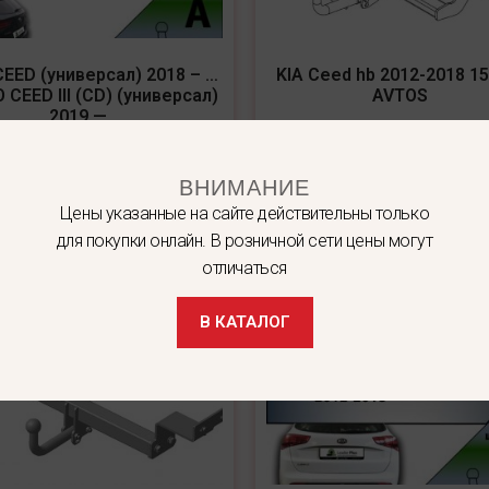
CEED (универсал) 2018 – …
KIA Ceed hb 2012-2018 15
O CEED III (CD) (универсал)
AVTOS
2019 — ….
8 900
₽
9 800
₽
ВНИМАНИЕ
В корзину
В корзину
Цены указанные на сайте действительны только
для покупки онлайн. В розничной сети цены могут
отличаться
В КАТАЛОГ