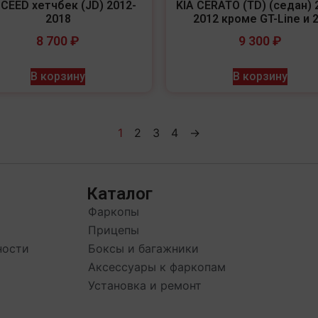
 CEED хетчбек (JD) 2012-
KIA CERATO (TD) (седан) 
2018
2012 кроме GT-Line и 2
8 700
₽
9 300
₽
В корзину
В корзину
1
2
3
4
→
Каталог
Фаркопы
Прицепы
ности
Боксы и багажники
Аксессуары к фаркопам
Установка и ремонт