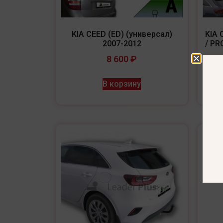
KIA CEED (ED) (универсал)
KIA 
2007-2012
/ PR
8 600
₽
В корзину