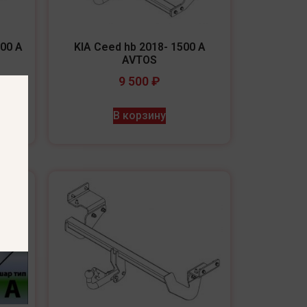
00 A
KIA Ceed hb 2018- 1500 A
AVTOS
9 500
₽
В корзину