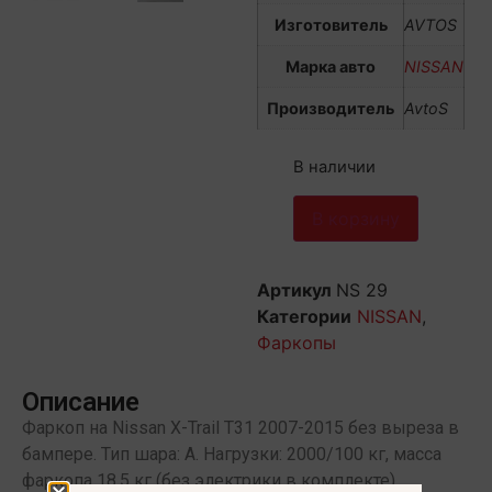
Изготовитель
AVTOS
Марка авто
NISSAN
Производитель
AvtoS
В наличии
В корзину
Артикул
NS 29
Категории
NISSAN
,
Фаркопы
Описание
Фаркоп на Nissan X-Trail T31 2007-2015 без выреза в
бампере. Тип шара: A. Нагрузки: 2000/100 кг, масса
фаркопа 18,5 кг (без электрики в комплекте)