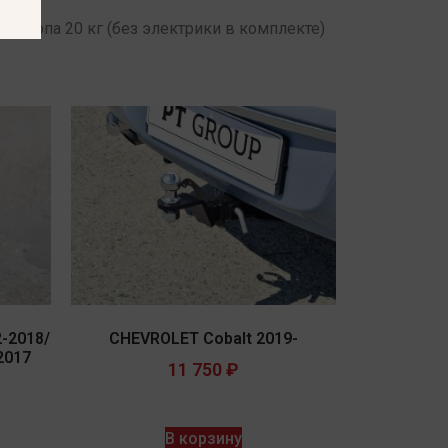
 фаркопа 20 кг (без электрики в комплекте)
-2018/
CHEVROLET Cobalt 2019-
2017
11 750
₽
В корзину