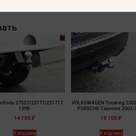
одрезка бампера. Тип шара: A. Нагрузки: 2000/90 кг, масса
вать
оболь 27527/22177/221717
VOLKSWAGEN Touareg 2002
1998-
PORSCHE Cayenne 2002-
14 100
₽
18 100
₽
В корзину
В корзину