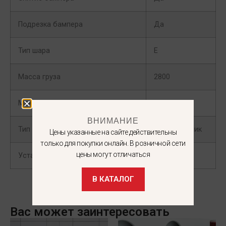
Подрезка бампера
Да
Тип шара
E
Масса груза
2800
Максимальная нагрузка на шар
130
ВНИМАНИЕ
Тип кузова
Внедорожник
Цены указанные на сайте действительны
только для покупки онлайн. В розничной сети
цены могут отличаться
Установка коннектора
Нет
В КАТАЛОГ
Вас может заинтересовать