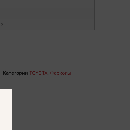
UP
Категории
TOYOTA
,
Фаркопы