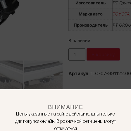
Изготовитель
ПТ Групп
Марка авто
TOYOTA
Производитель
PT GRO
В наличии
В корзину
Артикул
TLC-07-991122.00
ВНИМАНИЕ
Цены указанные на сайте действительны только
для покупки онлайн. В розничной сети цены могут
отличаться