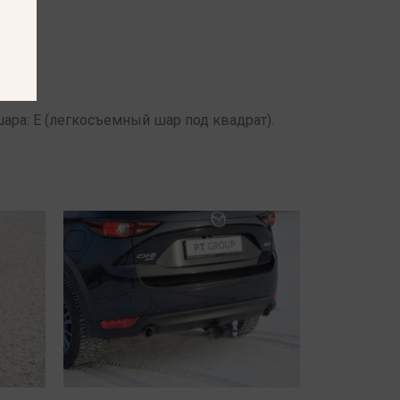
 шара: E (легкосъемный шар под квадрат).