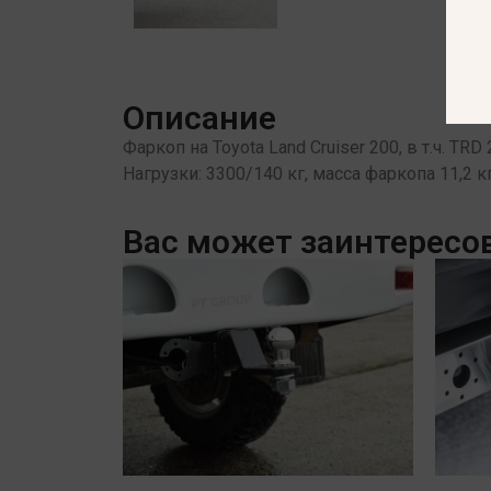
Описание
Фаркоп на Toyota Land Cruiser 200, в т.ч. T
Нагрузки: 3300/140 кг, масса фаркопа 11,2 к
Вас может заинтересо