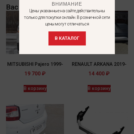
ВНИМАНИЕ
Вас может заинтересовать
Цены указанные на сайте действительны
только для покупки онлайн. В розничной сети
цены могут отличаться
В КАТАЛОГ
MITSUBISHI Pajero 1999-
RENAULT ARKANA 2019-
19 700
₽
14 400
₽
В корзину
В корзину