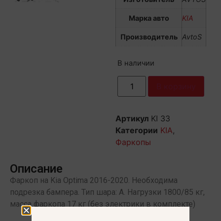
Марка авто
KIA
Производитель
AvtoS
В наличии
В корзину
Артикул
KI 33
Категории
KIA
,
Фаркопы
Описание
Фаркоп на Kia Optima 2016-2020. Необходима
подрезка бампера. Тип шара: A. Нагрузки 1800/85 кг,
масса фаркопа 17 кг (без электрики в комплекте)