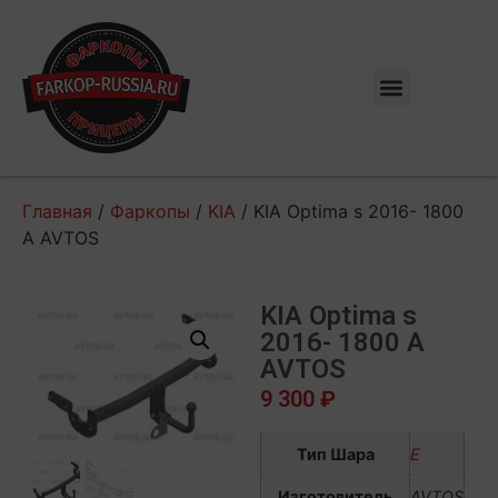
Главная
/
Фаркопы
/
KIA
/ KIA Optima s 2016- 1800
A AVTOS
KIA Optima s
2016- 1800 A
AVTOS
9 300
₽
Тип Шара
E
Изготовитель
AVTOS