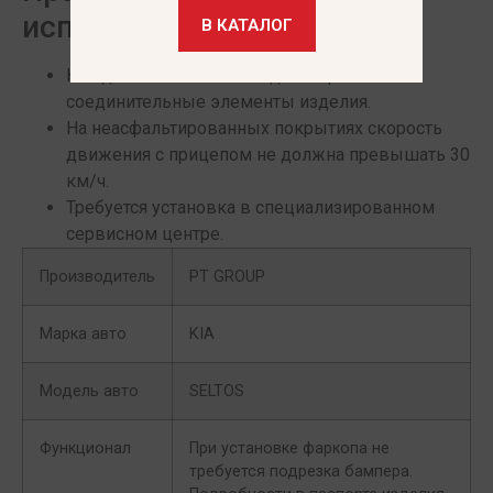
использования
В КАТАЛОГ
Каждые 5000 км необходимо протягивать
соединительные элементы изделия.
На неасфальтированных покрытиях скорость
движения с прицепом не должна превышать 30
км/ч.
Требуется установка в специализированном
сервисном центре.
Производитель
PT GROUP
Марка авто
KIA
Модель авто
SELTOS
Функционал
При установке фаркопа не
требуется подрезка бампера.