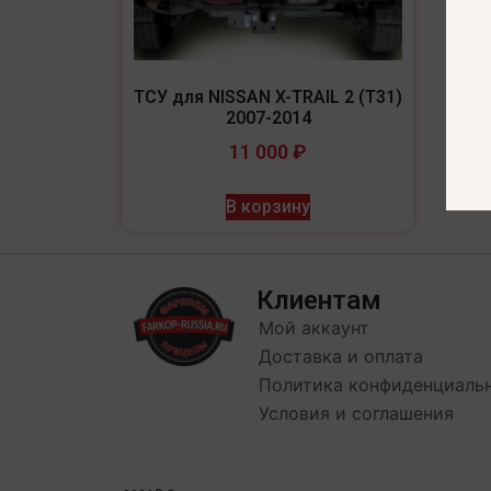
ТСУ для NISSAN X-TRAIL 2 (T31)
2007-2014
11 000
₽
В корзину
Клиентам
Мой аккаунт
Доставка и оплата
Политика конфиденциаль
Условия и соглашения