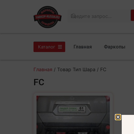
Главная
Фаркопы
Каталог
Главная
/ Товар Тип Шара / FС
FС