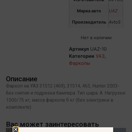
Марка авто
UAZ
Производитель
AvtoS
Нет в наличии
Артикул
UAZ-10
Категории
УАЗ
,
Фаркопы
Описание
Фаркоп на УАЗ 31512 (469), 31514, 463, Hunter 2003-
без снятия и подрезки бампера. Тип шара: A. Нагрузки:
1500/75 кг, масса фаркопа 9 кг (без электрики в
комплекте)
Вас может заинтересовать