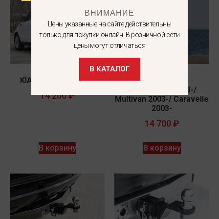
ВНИМАНИЕ
Цены указанные на сайте действительны
только для покупки онлайн. В розничной сети
цены могут отличаться
В КАТАЛОГ
KIA SOUL 2013-2018
VOLKSWAGEN
Transporter 2003-/
14 200
₽
Multivan 2003-/ Caravelle
2003-
14 700
₽
В корзину
В корзину