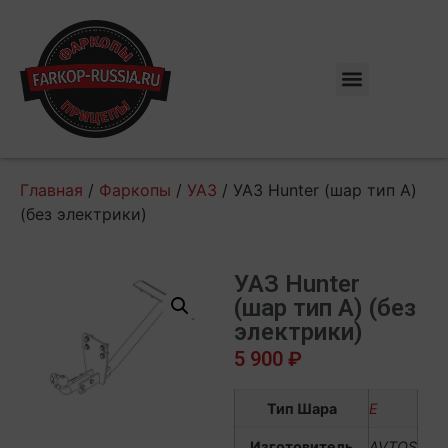
Главная
/
Фаркопы
/
УАЗ
/ УАЗ Hunter (шар тип А)
(без электрики)
УАЗ Hunter
(шар тип А) (без
электрики)
5 900
₽
Тип Шара
E
Изготовитель
AVTOS