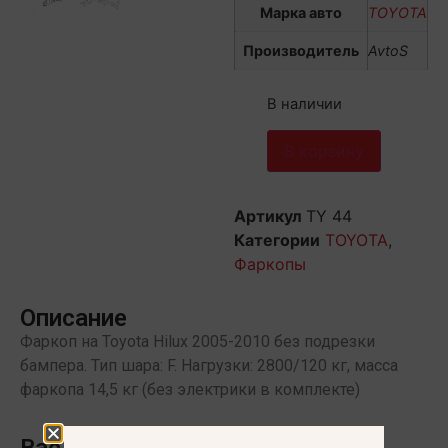
Марка авто
TOYOTA
Производитель
AvtoS
В наличии
В корзину
Артикул
TY 44
Категории
TOYOTA
,
Фаркопы
Описание
Фаркоп на Toyota Hilux 2005-2010 без подрезки
бампера. Тип шара: F. Нагрузки: 2800/120 кг, масса
фаркопа 14,5 кг (без электрики в комплекте)
Вас может заинтересовать