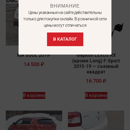
ВНИМАНИЕ
Цены указанные на сайте действительны
только для покупки онлайн. В розничной сети
цены могут отличаться
В КАТАЛОГ
KIA SOUL 2019-
Фаркоп LEXUS RX
(кроме Long) F-Sport
14 500
₽
2015-19 — съемный
квадрат
16 700
₽
В корзину
В корзину