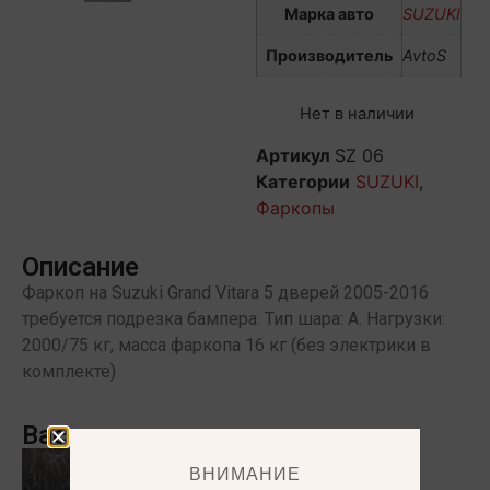
Марка авто
SUZUKI
Производитель
AvtoS
Нет в наличии
Артикул
SZ 06
Категории
SUZUKI
,
Фаркопы
Описание
Фаркоп на Suzuki Grand Vitara 5 дверей 2005-2016
требуется подрезка бампера. Тип шара: A. Нагрузки:
2000/75 кг, масса фаркопа 16 кг (без электрики в
комплекте)
Вас может заинтересовать
ВНИМАНИЕ