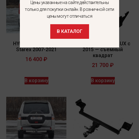
Цены указанные на сайте действительны
только для покупки онлайн. В розничной сети
цены могут отличаться
В КАТАЛОГ
HYUNDAI H-1 2007-/
Фаркоп Toyota HILUX с
Starex 2007-2021
2015 — съемный
квадрат
16 400
₽
21 700
₽
В корзину
В корзину