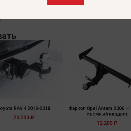
Largus) 2012-2022, в т.ч. Largus Cross без снятия и вырез
)
вать
oyota RAV 4 2013-2018
Фаркоп Opel Antara 2006 —
съемный квадрат
20 200
₽
12 200
₽