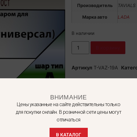
Производитель
TAVIALS
Марка авто
LADA
В наличии
В корзину
Артикул
T-VAZ-19A
Катег
ВНИМАНИЕ
Цены указанные на сайте действительны только
для покупки онлайн. В розничной сети цены могут
отличаться
В КАТАЛОГ