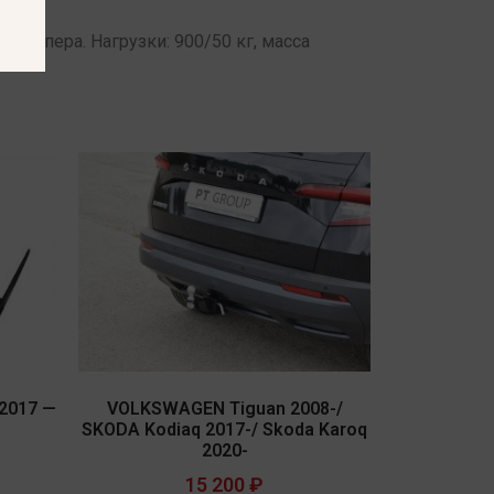
а бампера. Нагрузки: 900/50 кг, масса
 2017 —
VOLKSWAGEN Tiguan 2008-/
SKODA Kodiaq 2017-/ Skoda Karoq
2020-
15 200
₽