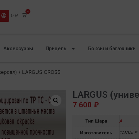
0
0
₽
Аксессуары
Прицепы
Боксы и багажники
версал) / LARGUS CROSS
LARGUS (униве
7 600
₽
Тип Шара
А
Изготовитель
TAVIALS