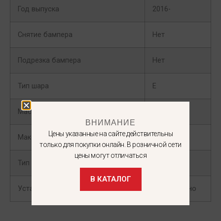
Год выпуска
2016-
Снятие бампера
Нет
Подрезка бампера
Нет
Тип шара
E
Масса груза
1250
ВНИМАНИЕ
Цены указанные на сайте действительны
Максимальная нагрузка на шар
75
только для покупки онлайн. В розничной сети
цены могут отличаться
Тип кузова
Кроссовер
В КАТАЛОГ
Установка коннектора
Обязательно