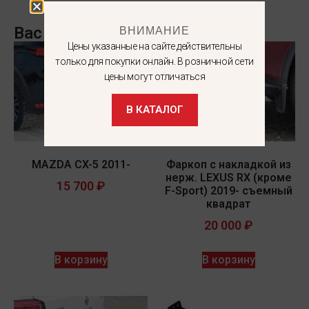
ВНИМАНИЕ
Вас может заинтересовать
Цены указанные на сайте действительны
только для покупки онлайн. В розничной сети
цены могут отличаться
В КАТАЛОГ
MAZDA CX-5 2011-
Фаркоп с накладкой из
нерж. LEXUS RX (кроме
15 700
₽
F-Sport) 2019- съемный
квадрат
20 000
₽
В корзину
В корзину