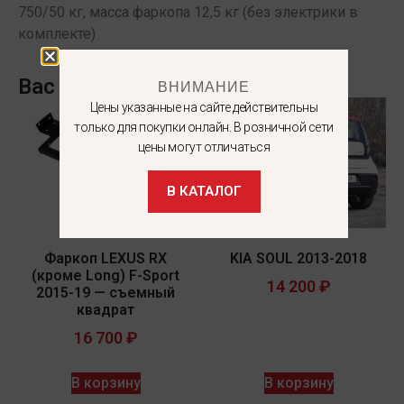
750/50 кг, масса фаркопа 12,5 кг (без электрики в
комплекте)
Вас может заинтересовать
ВНИМАНИЕ
Цены указанные на сайте действительны
только для покупки онлайн. В розничной сети
цены могут отличаться
В КАТАЛОГ
Фаркоп LEXUS RX
KIA SOUL 2013-2018
(кроме Long) F-Sport
14 200
₽
2015-19 — съемный
квадрат
16 700
₽
В корзину
В корзину