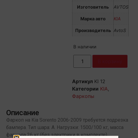
Изготовитель
AVTOS
Марка авто
KIA
Производитель
AvtoS
В наличии
В корзину
Артикул
KI 12
Категории
KIA
,
Фаркопы
Описание
Фаркоп на Kia Sorento 2006-2009 требуется подрезка
бампера. Тип шара: A. Нагрузки: 1500/100 кг, масса
фаркопа 26 кг (без электрики в комплекте)