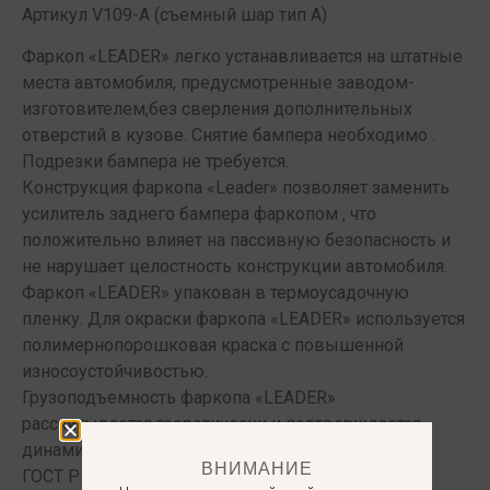
Артикул V109-A (съемный шар тип A)
Фаркоп «LEADER» легко устанавливается на штатные
места автомобиля, предусмотренные заводом-
изготовителем,без сверления дополнительных
отверстий в кузове. Снятие бампера необходимо .
Подрезки бампера не требуется.
Конструкция фаркопа «Leader» позволяет заменить
усилитель заднего бампера фаркопом , что
положительно влияет на пассивную безопасность и
не нарушает целостность конструкции автомобиля.
Фаркоп «LEADER» упакован в термоусадочную
пленку. Для окраски фаркопа «LEADER» используется
полимернопорошковая краска с повышенной
износоустойчивостью.
Грузоподъемность фаркопа «LEADER»
рассчитывается теоретически и подтверждается
динамическими испытаниями , проводимыми по
ВНИМАНИЕ
ГОСТ Р 41.55-2005 (приложение 7) в