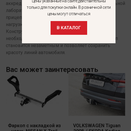
Цены указанные на сайте действительны
аккредитованной сертифицированной испытательной
только для покупки онлайн. В розничной сети
лаборатории. Максимальная масса буксируемого
цены могут отличаться
прицепа 1300 кг. при статической вертикальной
нагрузке на шар 75 кг.(сертификат соответствия).
В КАТАЛОГ
Конструкция фаркопа «LEADER» позволяет при
необходимости легко демонтировать шар. Фаркоп
становится незаметным и позволяет сохранить
красоту линий автомобиля.
Вас может заинтересовать
Фаркоп с накладкой из
VOLKSWAGEN Tiguan