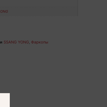
YONG
ии
SSANG YONG
,
Фаркопы