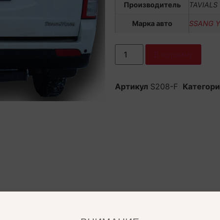
Производитель
TAVIALS
Марка авто
SSANG 
В корзину
Артикул
S208-F
Категор