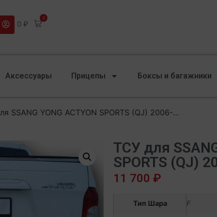
0
0
₽
Аксессуары
Прицепы
Боксы и багажники
для SSANG YONG ACTYON SPORTS (QJ) 2006-…
ТСУ для SSAN
SPORTS (QJ) 2
11 700
₽
Тип Шара
F