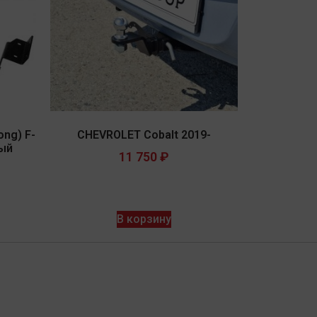
ng) F-
CHEVROLET Cobalt 2019-
ный
11 750
₽
В корзину