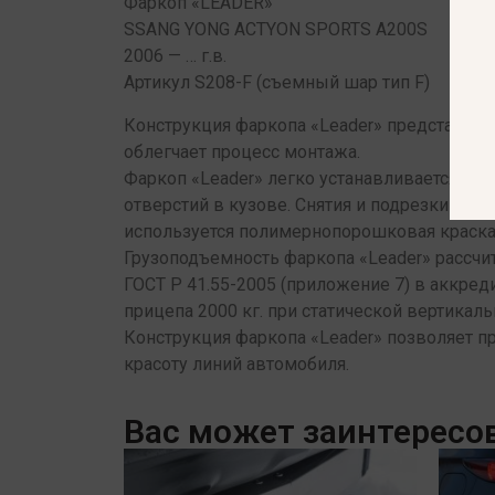
Фаркоп «LEADER»
SSANG YONG ACTYON SPORTS A200S
2006 — … г.в.
Артикул S208-F (съемный шар тип F)
Конструкция фаркопа «Leader» представляет
облегчает процесс монтажа.
Фаркоп «Leader» легко устанавливается на
отверстий в кузове. Снятия и подрезки бам
используется полимернопорошковая краска
Грузоподъемность фаркопа «Leader» рассч
ГОСТ Р 41.55-2005 (приложение 7) в аккре
прицепа 2000 кг. при статической вертикаль
Конструкция фаркопа «Leader» позволяет п
красоту линий автомобиля.
Вас может заинтересо