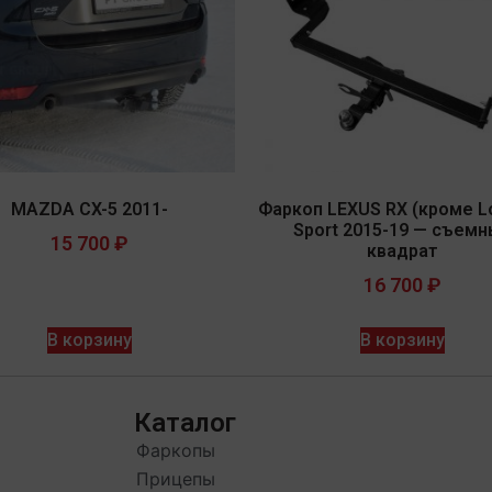
MAZDA CX-5 2011-
Фаркоп LEXUS RX (кроме Lo
Sport 2015-19 — съем
15 700
₽
квадрат
16 700
₽
В корзину
В корзину
Каталог
Фаркопы
Прицепы