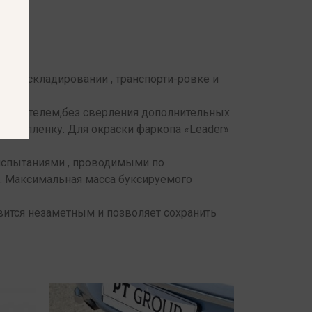
 при складировании , транспорти-ровке и
готовителем,без сверления дополнительных
очную пленку. Для окраски фаркопа «Leader»
испытаниями , проводимыми по
и. Максимальная масса буксируемого
вится незаметным и позволяет сохранить