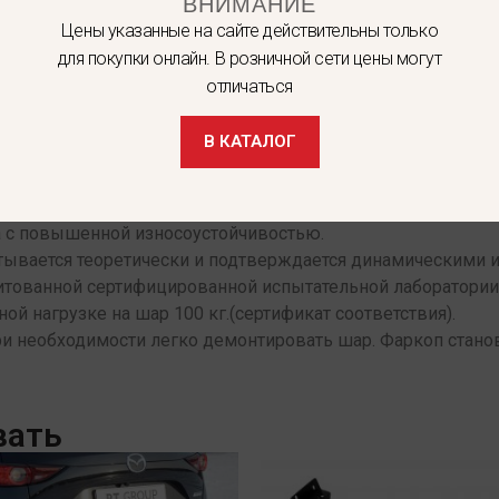
ВНИМАНИЕ
Цены указанные на сайте действительны только
для покупки онлайн. В розничной сети цены могут
отличаться
 собой разборный вариант, что позволяет экономить место
В КАТАЛОГ
 штатные места автомобиля, предусмотренные заводом-из
пера не требуется . Фаркоп «Leader» упакован в термоусад
 с повышенной износоустойчивостью.
итывается теоретически и подтверждается динамическими 
дитованной сертифицированной испытательной лаборатори
ной нагрузке на шар 100 кг.(сертификат соответствия).
ри необходимости легко демонтировать шар. Фаркоп стано
вать