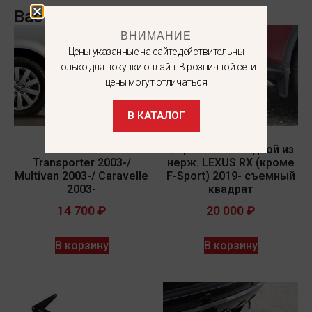
Вас может заинтересовать
ВНИМАНИЕ
Цены указанные на сайте действительны
только для покупки онлайн. В розничной сети
цены могут отличаться
В КАТАЛОГ
VOLKSWAGEN
Фаркоп с накладкой из
Transporter 2003-/
нерж. LEXUS RX (кроме
Multivan 2003-/ Caravelle
F-Sport) 2019- съемный
2003-
квадрат
14 700
₽
20 000
₽
В корзину
В корзину