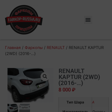
Главная
/
Фаркопы
/
RENAULT
/ RENAULT KAPTUR
(2WD) (2016-…)
RENAULT
KAPTUR (2WD)
(2016-…)
8 000
₽
Тип Шара
А
Изготовитель
Лидер+