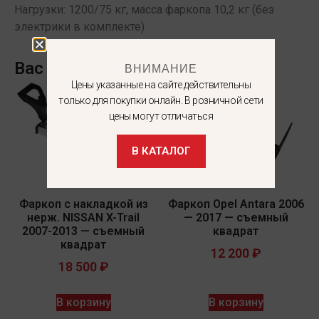
Нагрузки: 1200/75 кг, масса фаркопа 10,2 кг (без
электрики в комплекте)
Вас может заинтересовать
ВНИМАНИЕ
Цены указанные на сайте действительны
только для покупки онлайн. В розничной сети
цены могут отличаться
В КАТАЛОГ
Фаркоп с накладкой из
Фаркоп Opel Antara 2006
нерж. NISSAN X-Trail
— 2017 — съемный
2007-2013 — съемный
квадрат
квадрат
12 200
₽
18 500
₽
В корзину
В корзину