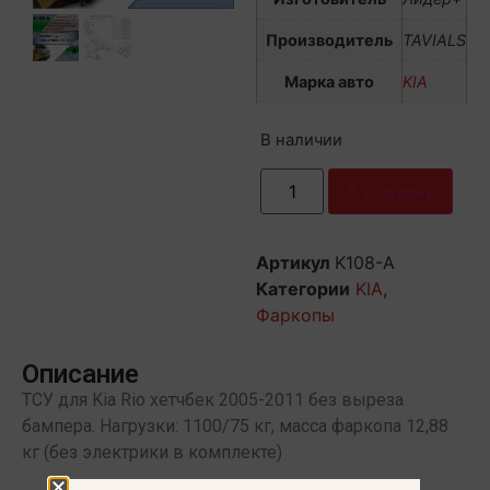
Производитель
TAVIALS
Марка авто
KIA
В наличии
В корзину
Артикул
K108-A
Категории
KIA
,
Фаркопы
Описание
ТСУ для Kia Rio хетчбек 2005-2011 без выреза
бампера. Нагрузки: 1100/75 кг, масса фаркопа 12,88
кг (без электрики в комплекте)