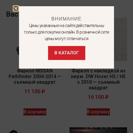
Вас может заинтересовать
ВНИМАНИЕ
Цены указанные на сайте действительны
только для покупки онлайн. В розничной сети
цены могут отличаться
В КАТАЛОГ
Фаркоп NISSAN
Фаркоп c накладкой из
Pathfinder 2004-2014 —
нерж. DW Hover H3 / H5
съемный квадрат
с 2010 — съемный
квадрат
11 100
₽
16 100
₽
В корзину
В корзину