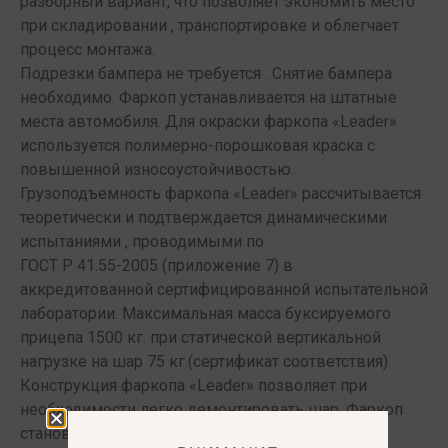
разборный вариант, что позволяет экономить место
при складировании , транспортировке и облегчает
процесс монтажа.
Подрезки бампера не требуется . Снятие бампера
необходимо. Фаркоп устанавливается на штатные
места автомобиля. Для окраски фаркопа «Leader»
используется полимерно-порошковая краска с
повышенной износоустойчивостью.
Грузоподъемность фаркопа «Leader» рассчитывается
теоретически и подтверждается динамическими
испытаниями , проводимыми по
ГОСТ Р 41.55-2005 (приложение 7) в
аккредитованной сертифицированной испытательной
лаборатории. Максимальная масса буксируемого
прицепа 1500 кг. при статической вертикальной
нагрузке на шар 75 кг.(сертификат соответствия).
Конструкция фаркопа «Leader» позволяет при
необходимости легко демонтировать шар. Фаркоп
становится незаметным и позволяет сохранить