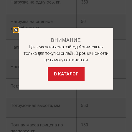
Нагрузка на одну ось, кг.
350
Нагрузка на сцепное
50
устройство, кг.
ВНИМАНИЕ
Цены указанные на сайте действительны
Наличие тормозной системы
отсутствует
только для покупки онлайн. В розничной сети
цены могут отличаться
Наличие функции самосвала
есть
В КАТАЛОГ
Петли крепления груза
установлены
Погрузочная высота, мм.
550
Полная масса прицепа по
750
паспорту, кг.