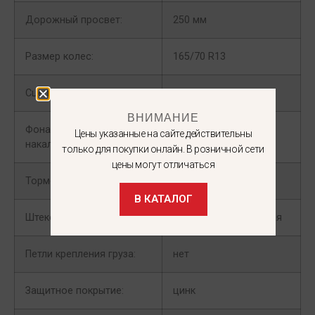
Дорожный просвет:
250 мм
Размер колес:
165/70 R13
Сцепное устройство:
WOLF B-60
ВНИМАНИЕ
Фонари (лампа
лампа накаливания
Цены указанные на сайте действительны
накаливания/ LED):
только для покупки онлайн. В розничной сети
цены могут отличаться
Тормоз:
нет
В КАТАЛОГ
Штекер:
вилка 7-ми контактная
Петли крепления груза:
нет
Защитное покрытие:
цинк