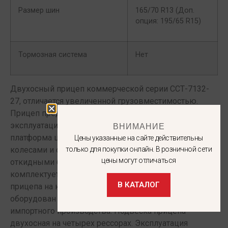
Размер шин
165/70 R13 (Доп.
опция: 195/65 R15)
Тормозная система
Нет
Двухосный прицеп коммерческой серии ССТ-7132-
27, отличается увеличенной грузовместимостью.
Прицеп предназначен, в основном, для
ВНИМАНИЕ
эксплуатации с джипами и минивенами. Бортовая
платформа шириной 1821 мм, расположена над
Цены указанные на сайте действительны
только для покупки онлайн. В розничной сети
колесами и снабжена боковыми и задним
цены могут отличаться
откидными бортами. Дополнительно прицеп
комплектуется дугами и тентом. Полная масса
В КАТАЛОГ
прицепа на колесах R13 составляет 745 кг. Прицеп
оборудован инерционной тормозной системой
импортного производства. Подвеска прицепа
двухосная на четырех рессорах. Эксплуатация