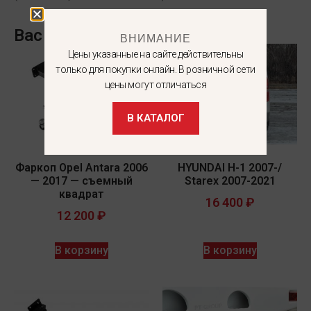
Вас может заинтересовать
ВНИМАНИЕ
Цены указанные на сайте действительны
только для покупки онлайн. В розничной сети
цены могут отличаться
В КАТАЛОГ
Фаркоп Opel Antara 2006
HYUNDAI H-1 2007-/
— 2017 — съемный
Starex 2007-2021
квадрат
16 400
₽
12 200
₽
В корзину
В корзину