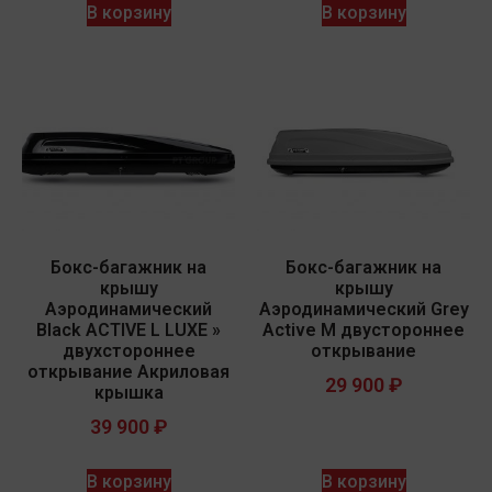
В корзину
В корзину
Бокс-багажник на
Бокс-багажник на
крышу
крышу
Аэродинамический
Аэродинамический Grey
Black ACTIVE L LUXE »
Active M двустороннее
двухстороннее
открывание
открывание Акриловая
29 900
₽
крышка
39 900
₽
В корзину
В корзину