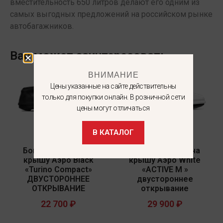
вместительность 650 литров делают его одним из
самых выгодных предложений на российском рынке
автобагажников.
Вас может заинтересовать
ВНИМАНИЕ
Цены указанные на сайте действительны
только для покупки онлайн. В розничной сети
цены могут отличаться
В КАТАЛОГ
Бокс-багажник на
Бокс-багажник на
крышу Аэро Black
крышу Аэро White
«Turino Compact»
«ACTIVE M »
ДВУСТОРОННЕЕ
двустороннее
ОТКРЫВАНИЕ
открывание
22 700
₽
29 900
₽