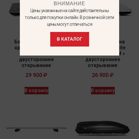
ВНИМАНИЕ
Цены указанные на сайте действительны
только для покупки онлайн. В розничной сети
цены могут отличаться
В КАТАЛОГ
Бокс-багажник на
Бокс-багажник на
крышу Аэро Black
крышу АЭРО White
«ACTIVE M »
«TURINO MEDIUM »
двустороннее
двустороннее
открывание
открывание
29 900
₽
26 900
₽
В корзину
В корзину