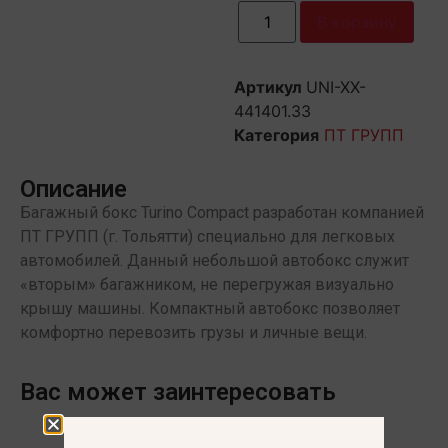
В корзину
Артикул
UNI-XX-
441401.33
Категория
ПТ ГРУПП
Описание
Багажный бокс Turino Compact разработан компанией
ПТ ГРУПП (г. Тольятти) специально для легковых
автомобилей. Данный небольшой автобокс служит
«вторым» багажником, не перегружая визуально
крышу машины. Компактный автобокс позволяет
комфортно перевозить грузы и личные вещи.
Вас может заинтересовать