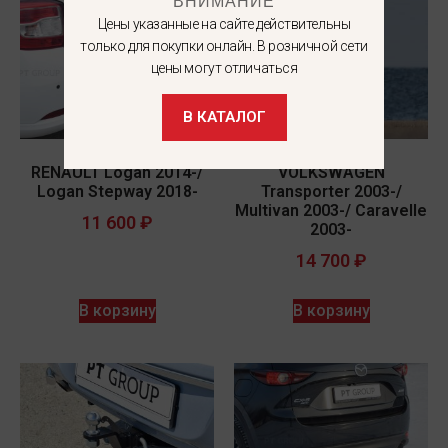
ВНИМАНИЕ
Цены указанные на сайте действительны
только для покупки онлайн. В розничной сети
цены могут отличаться
В КАТАЛОГ
RENAULT Logan 2014-/
VOLKSWAGEN
Logan Stepway 2018-
Transporter 2003-/
Multivan 2003-/ Caravelle
11 600
₽
2003-
14 700
₽
В корзину
В корзину