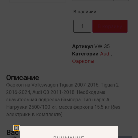
В наличии
В корзину
Артикул
VW 35
Категории
Audi
,
Фаркопы
Описание
Фаркоп на Volkswagen Tiguan 2007-2016, Tiguan 2
2016-2024, Audi Q3 2011-2018. Необходима
значительная подрезка бампера. Тип шара: A.
Нагрузки 2500/100 кг, масса фаркопа 15,5 кг (без
электрики в комплекте)
Вас может заинтересовать