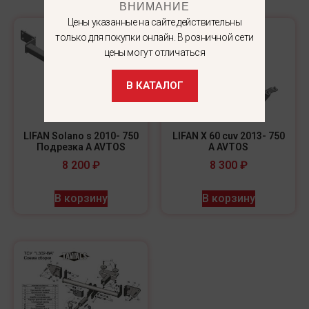
ВНИМАНИЕ
Цены указанные на сайте действительны
только для покупки онлайн. В розничной сети
цены могут отличаться
В КАТАЛОГ
LIFAN Solano s 2010- 750
LIFAN X 60 cuv 2013- 750
Подрезка A AVTOS
A AVTOS
8 200
₽
8 300
₽
В корзину
В корзину