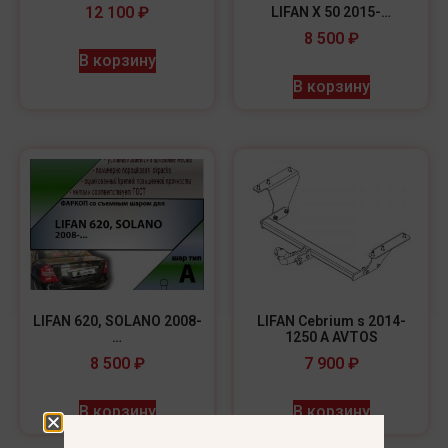
12 100
₽
LIFAN X 50 2015-…
8 500
₽
В корзину
В корзину
LIFAN 620, SOLANO 2008-
LIFAN Cebrium s 2014-
…
1250 A AVTOS
8 500
₽
7 900
₽
В корзину
В корзину